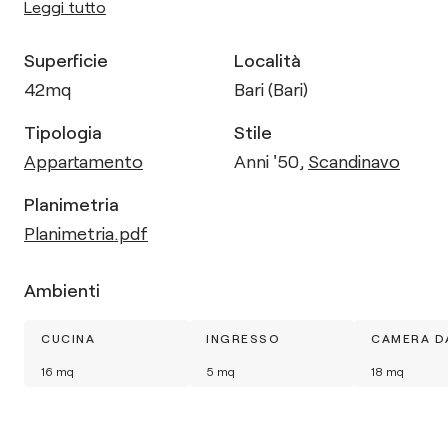
Leggi tutto
Superficie
Località
42
mq
Bari (Bari)
Tipologia
Stile
Appartamento
Anni '50
,
Scandinavo
Planimetria
Planimetria.pdf
Ambienti
CUCINA
INGRESSO
CAMERA D
16
mq
5
mq
18
mq