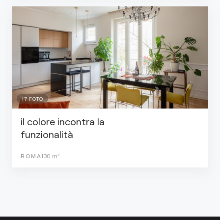
17
FOTO
il colore incontra la
funzionalità
ROMA
130
m²