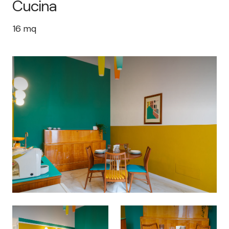
Cucina
16
mq