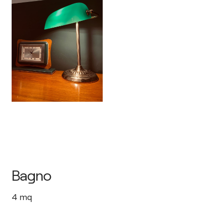
Bagno
4
mq