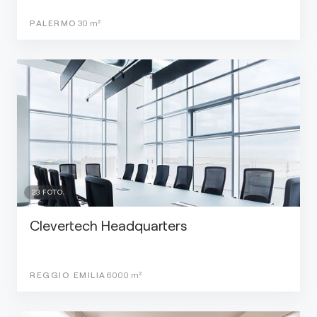
PALERMO
30
m²
23
FOTO
Clevertech Headquarters
REGGIO EMILIA
6000
m²