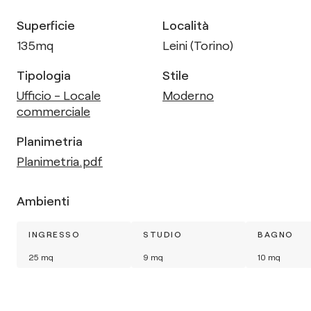
Superficie
Località
135
mq
Leini (Torino)
Tipologia
Stile
Ufficio - Locale
Moderno
commerciale
Planimetria
Planimetria.pdf
Ambienti
INGRESSO
STUDIO
BAGNO
25
mq
9
mq
10
mq