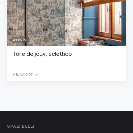
24
FOTO
Toile de jouy, eclettico
MILANO
57
m²
SPAZI BELLI