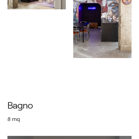
Bagno
8
mq