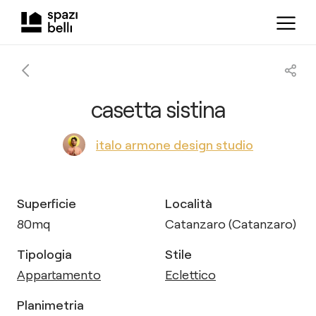
casetta sistina
italo armone design studio
Superficie
Località
80
mq
Catanzaro (Catanzaro)
Tipologia
Stile
Appartamento
Eclettico
Planimetria