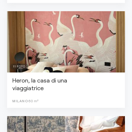
11
FOTO
Heron, la casa di una
viaggiatrice
MILANO
60
m²