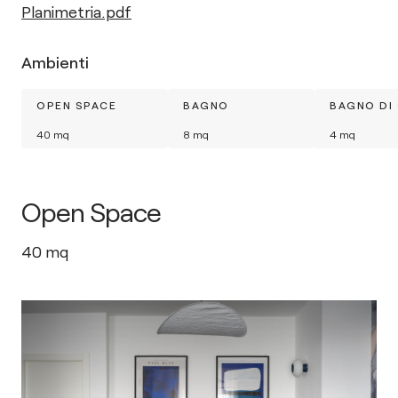
Planimetria.pdf
Ambienti
OPEN SPACE
BAGNO
BAGNO DI 
40
mq
8
mq
4
mq
Open Space
40
mq