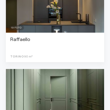
19
FOTO
Raffaello
TORINO
90
m²