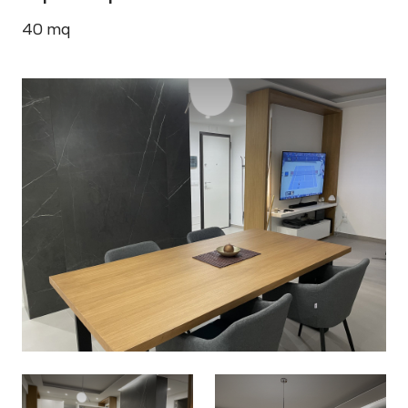
40
mq