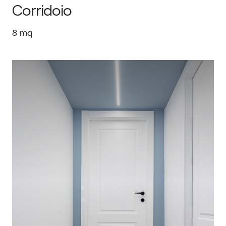
Corridoio
8
mq