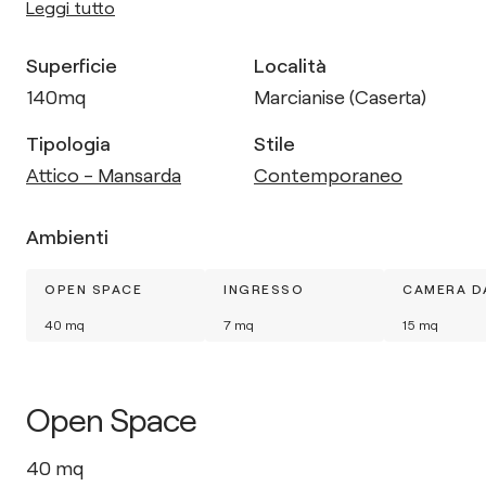
Leggi tutto
Superficie
Località
140
mq
Marcianise (Caserta)
Tipologia
Stile
Attico - Mansarda
Contemporaneo
Ambienti
OPEN SPACE
INGRESSO
CAMERA D
40
mq
7
mq
15
mq
Open Space
40
mq