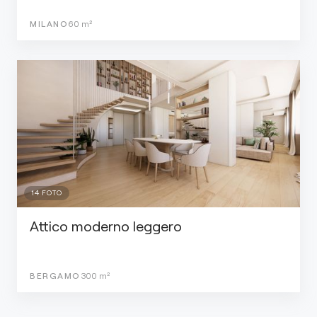
MILANO
60
m²
14
FOTO
Attico moderno leggero
BERGAMO
300
m²