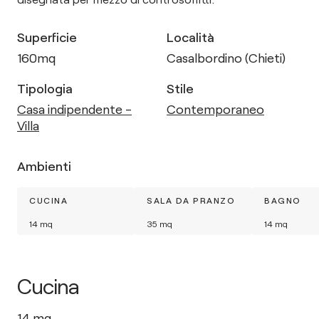
Superficie
Località
160
mq
Casalbordino (Chieti)
Tipologia
Stile
Casa indipendente -
Contemporaneo
Villa
Ambienti
CUCINA
SALA DA PRANZO
BAGNO
14
mq
35
mq
14
mq
Cucina
14
mq