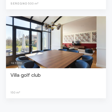
SEREGNO
500
m²
19
FOTO
Villa golf club
150
m²