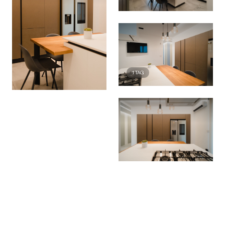
1
TAG