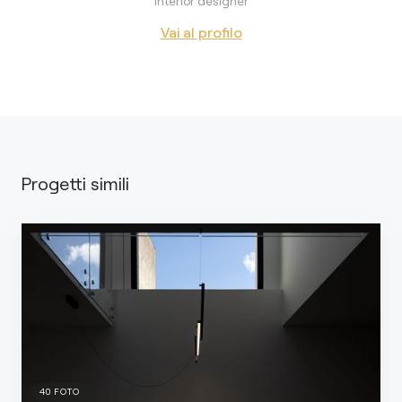
Interior designer
Vai al profilo
Progetti simili
40
FOTO