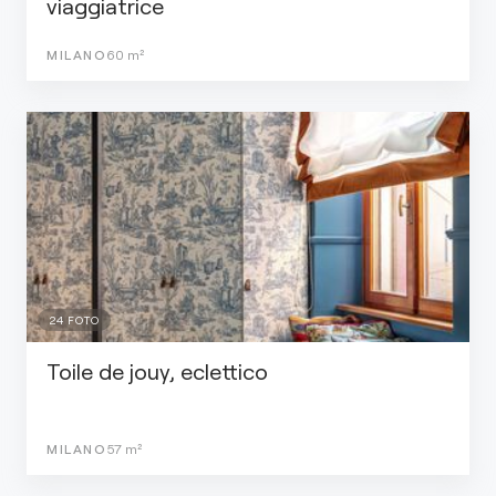
viaggiatrice
MILANO
60
m²
24
FOTO
Toile de jouy, eclettico
MILANO
57
m²