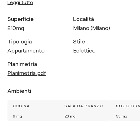
Leggi tutto
Superficie
Località
210
mq
Milano (Milano)
Tipologia
Stile
Appartamento
Eclettico
Planimetria
Planimetria.pdf
Ambienti
CUCINA
SALA DA PRANZO
SOGGIOR
9
mq
20
mq
35
mq