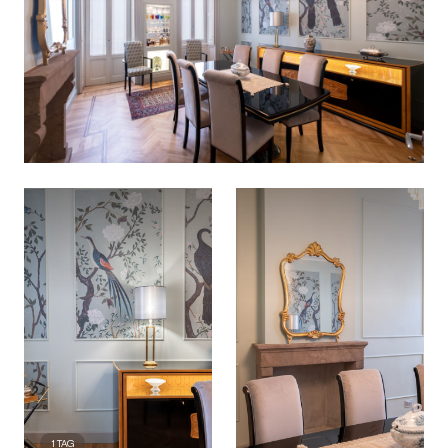
1
TAG