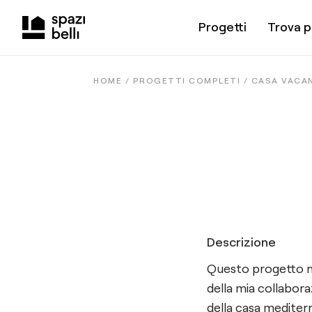
Progetti
Trova p
HOME /
PROGETTI COMPLETI
/
CASA VACA
Descrizione
Questo progetto na
della mia collabora
della casa mediterr