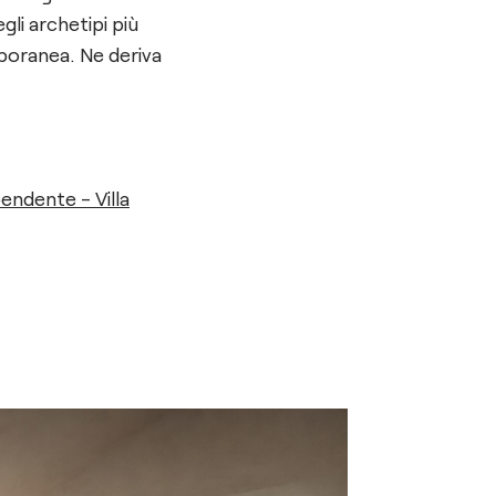
li archetipi più
mporanea. Ne deriva
endente - Villa