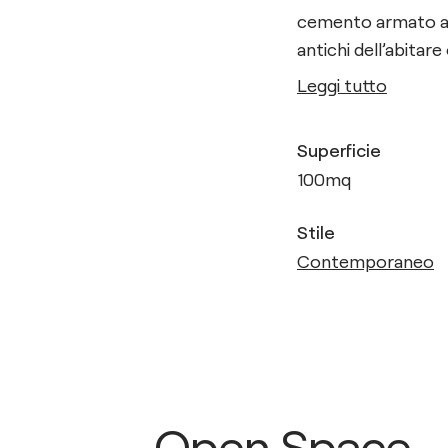
cemento armato ano
antichi dell’abita
Leggi tutto
Superficie
100
mq
Stile
Contemporaneo
Open Space