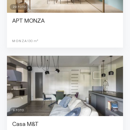
29
FOTO
APT MONZA
MONZA
130
m²
9
FOTO
Casa M&T