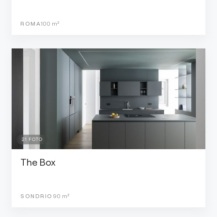
ROMA
100
m²
21
FOTO
The Box
SONDRIO
90
m²