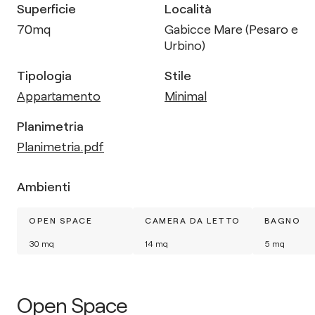
Superficie
Località
70
mq
Gabicce Mare (Pesaro e
Urbino)
Tipologia
Stile
Appartamento
Minimal
Planimetria
Planimetria.pdf
Ambienti
OPEN SPACE
CAMERA DA LETTO
BAGNO
30
mq
14
mq
5
mq
Open Space