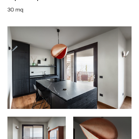
30
mq