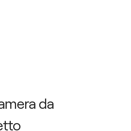
amera da
etto