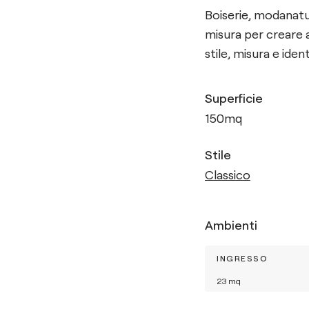
Boiserie, modanatur
misura per creare 
stile, misura e ident
Superficie
150
mq
Stile
Classico
Ambienti
INGRESSO
23
mq