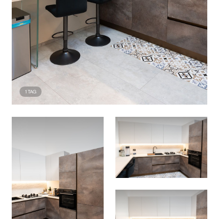
1
TAG