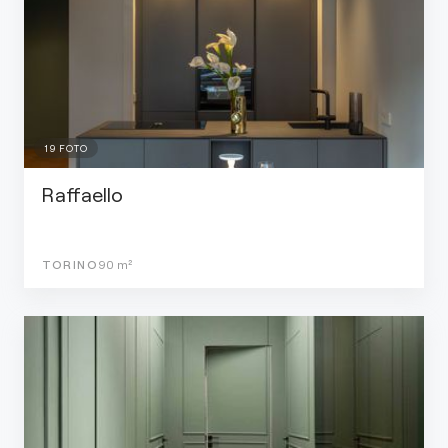
19
FOTO
Raffaello
TORINO
90
m²