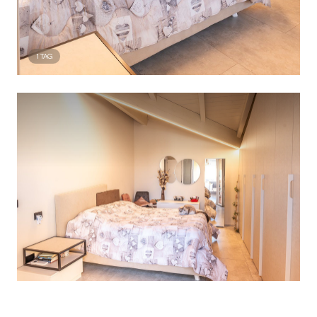
1
TAG