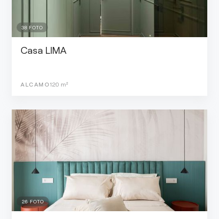
38
FOTO
Casa LIMA
ALCAMO
120
m²
26
FOTO