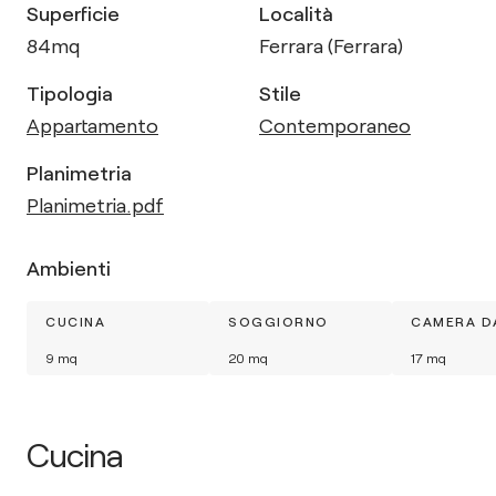
Superficie
Località
84
mq
Ferrara (Ferrara)
Tipologia
Stile
Appartamento
Contemporaneo
Planimetria
Planimetria.pdf
Ambienti
CUCINA
SOGGIORNO
CAMERA D
9
mq
20
mq
17
mq
Cucina