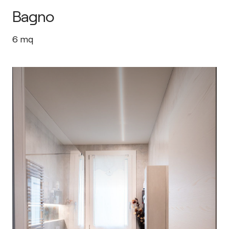
Bagno
6
mq