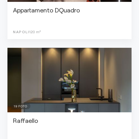
Appartamento DQuadro
NAPOLI
120
m²
19
FOTO
Raffaello