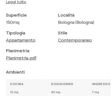
Leggi tutto
Superficie
Località
150
mq
Bologna (Bologna)
Tipologia
Stile
Appartamento
Contemporaneo
Planimetria
Planimetria.pdf
Ambienti
CUCINA
SOGGIORNO
INGRESSO
15
mq
40
mq
7
mq