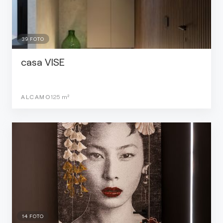
39
FOTO
casa VISE
ALCAMO
125
m²
14
FOTO