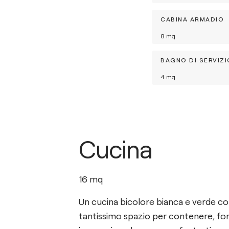
CABINA ARMADIO
8
mq
BAGNO DI SERVIZI
4
mq
Cucina
16
mq
Un cucina bicolore bianca e verde c
tantissimo spazio per contenere, fo