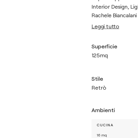
Interior Design, Li
Rachele Biancalani
Leggi tutto
Superficie
125
mq
Stile
Retrò
Ambienti
CUCINA
16
mq