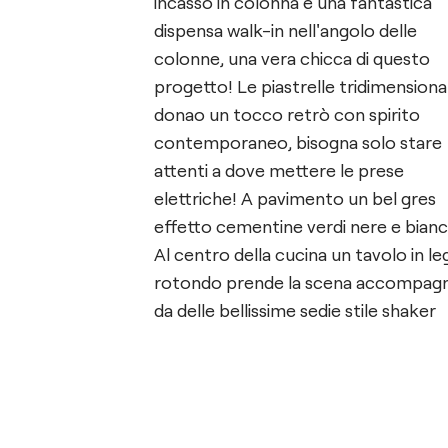
incasso in colonna e una fantastica
dispensa walk-in nell'angolo delle
colonne, una vera chicca di questo
progetto! Le piastrelle tridimensional
donao un tocco retrò con spirito
contemporaneo, bisogna solo stare
attenti a dove mettere le prese
elettriche! A pavimento un bel gres
effetto cementine verdi nere e bianc
Al centro della cucina un tavolo in l
rotondo prende la scena accompag
da delle bellissime sedie stile shaker