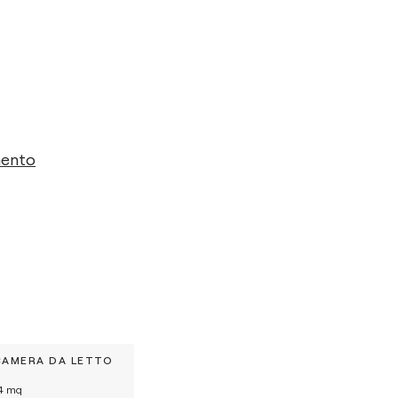
mento
CAMERA DA LETTO
4
mq