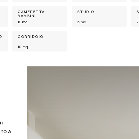
CAMERETTA
STUDIO
BAMBINI
12
mq
6
mq
7
O
CORRIDOIO
10
mq
on
rno a