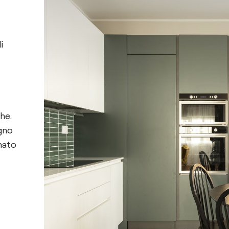
i
he.
egno
nato