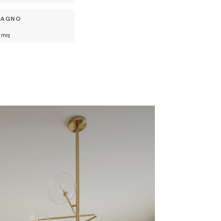
BAGNO
mq