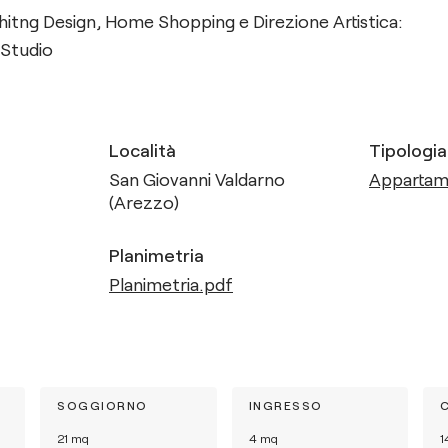
ghitng Design, Home Shopping e Direzione Artistica:
 Studio
Località
Tipologia
San Giovanni Valdarno
Apparta
(Arezzo)
Planimetria
Planimetria.pdf
SOGGIORNO
INGRESSO
21
mq
4
mq
1