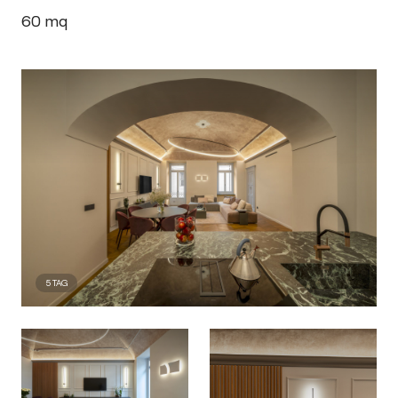
60
mq
5
TAG