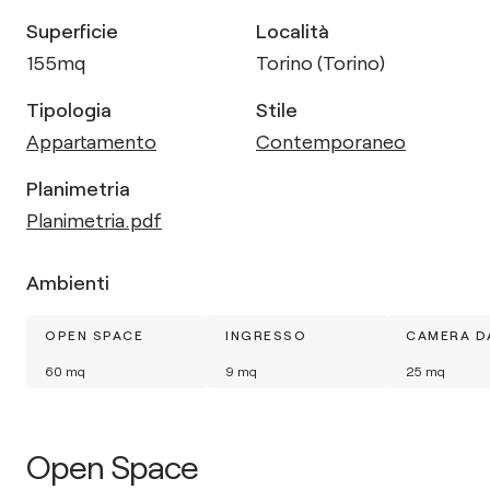
Superficie
Località
155
mq
Torino (Torino)
Tipologia
Stile
Appartamento
Contemporaneo
Planimetria
Planimetria.pdf
Ambienti
OPEN SPACE
INGRESSO
CAMERA D
60
mq
9
mq
25
mq
Open Space