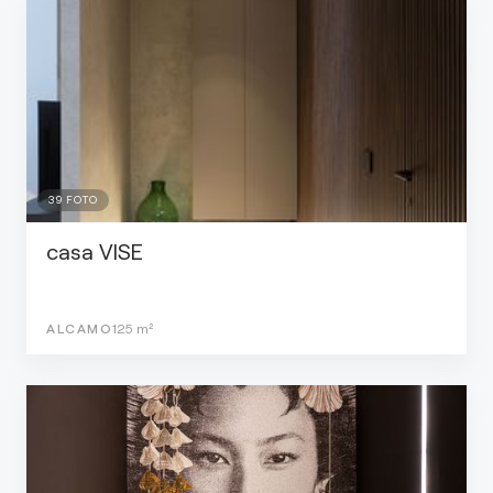
39
FOTO
casa VISE
ALCAMO
125
m²