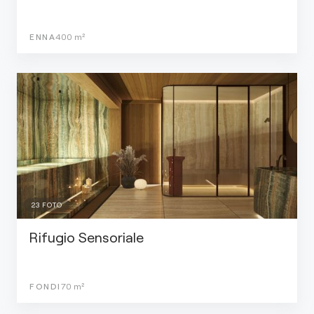
ENNA
400
m²
23
FOTO
Rifugio Sensoriale
FONDI
70
m²