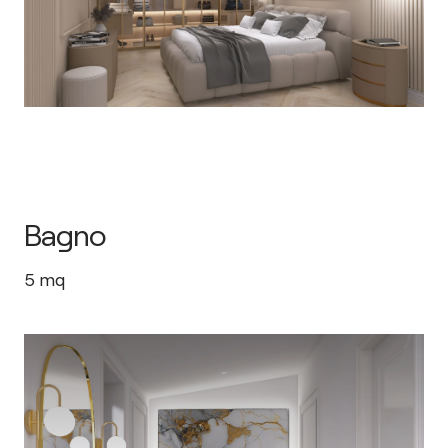
Bagno
5
mq