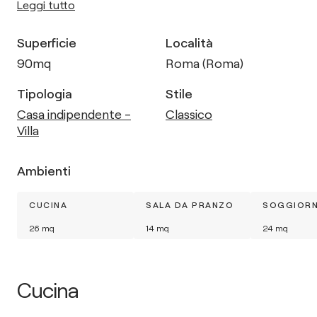
Leggi tutto
Superficie
Località
90
mq
Roma (Roma)
Tipologia
Stile
Casa indipendente -
Classico
Villa
Ambienti
CUCINA
SALA DA PRANZO
SOGGIOR
26
mq
14
mq
24
mq
Cucina