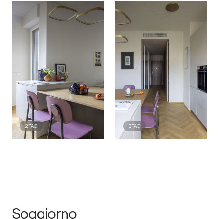
2
TAG
3
TAG
Soggiorno