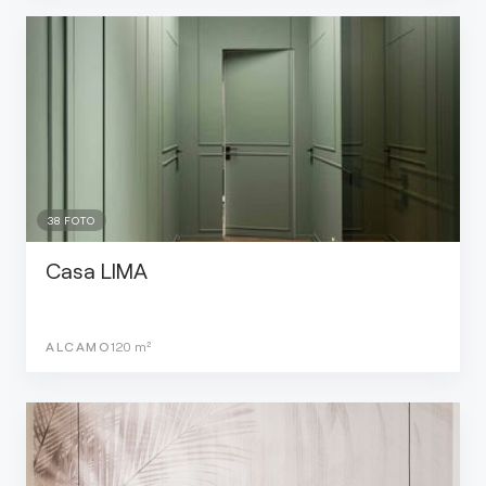
38
FOTO
Casa LIMA
ALCAMO
120
m²