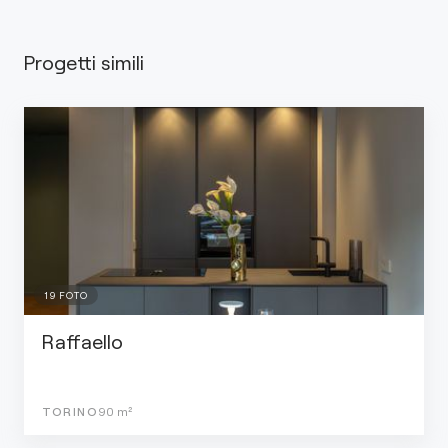
Progetti simili
19
FOTO
Raffaello
TORINO
90
m²