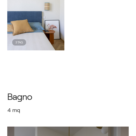
3
TAG
Bagno
4
mq