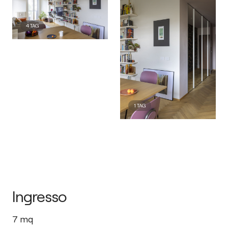
4
TAG
1
TAG
Ingresso
7
mq