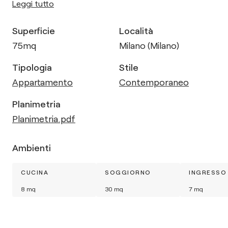
Leggi tutto
Superficie
Località
75
mq
Milano (Milano)
Tipologia
Stile
Appartamento
Contemporaneo
Planimetria
Planimetria.pdf
Ambienti
CUCINA
SOGGIORNO
INGRESSO
8
mq
30
mq
7
mq