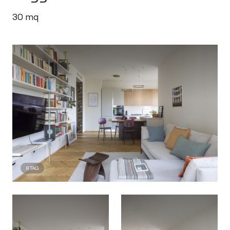
30
mq
8
TAG