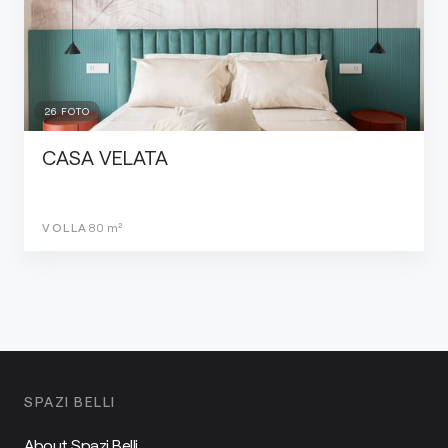
26
FOTO
CASA VELATA
VOLLA
80
m²
SPAZI BELLI
About Spazi Belli