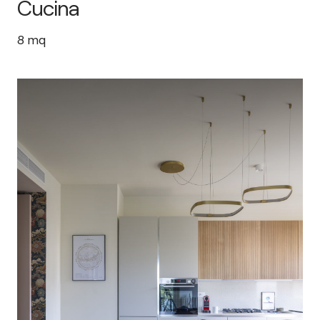
Cucina
8
mq