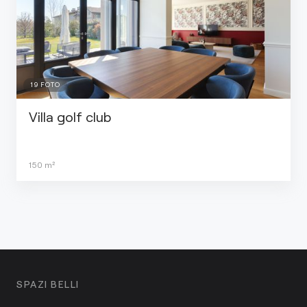
19
FOTO
Villa golf club
150
m²
SPAZI BELLI