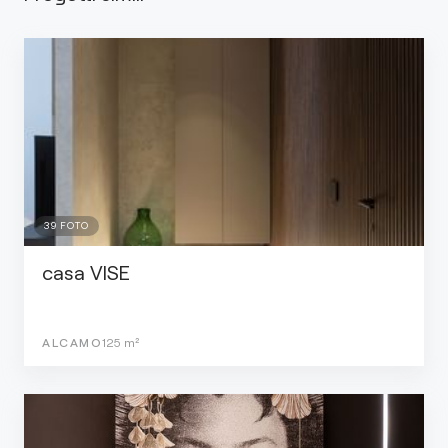
39
FOTO
casa VISE
ALCAMO
125
m²