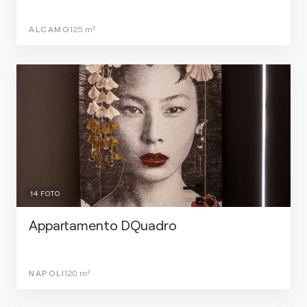
ALCAMO
125
m²
14
FOTO
Appartamento DQuadro
NAPOLI
120
m²