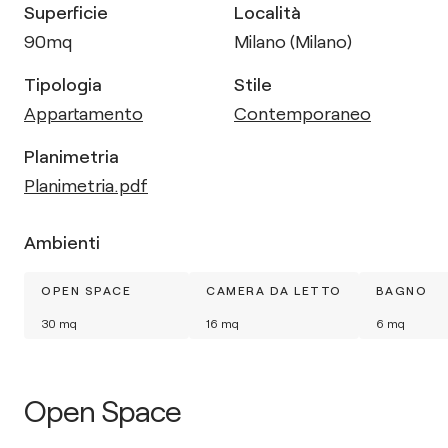
Superficie
Località
90
mq
Milano (Milano)
Tipologia
Stile
Appartamento
Contemporaneo
Planimetria
Planimetria.pdf
Ambienti
OPEN SPACE
CAMERA DA LETTO
BAGNO
30
mq
16
mq
6
mq
Open Space