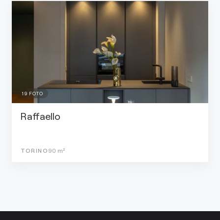
19
FOTO
Raffaello
TORINO
90
m²