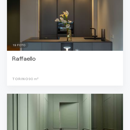
19
FOTO
Raffaello
TORINO
90
m²