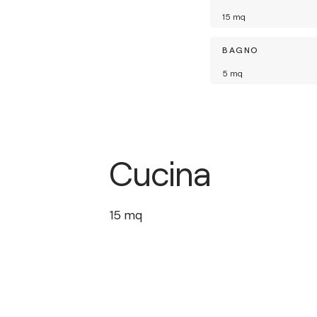
15
mq
BAGNO
5
mq
Cucina
15
mq