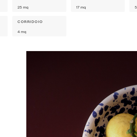
25
mq
17
mq
5
CORRIDOIO
4
mq