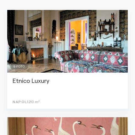
9
FOTO
Etnico Luxury
NAPOLI
210
m²