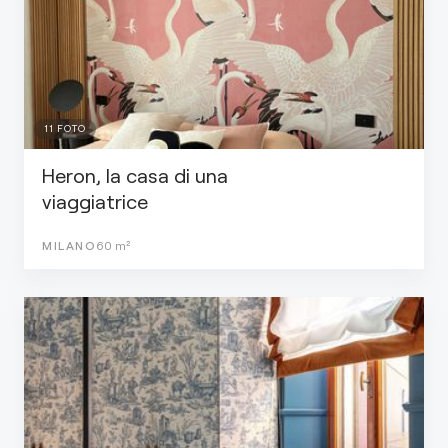
11
FOTO
Heron, la casa di una
viaggiatrice
MILANO
60
m²