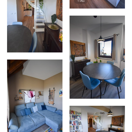
1
TAG