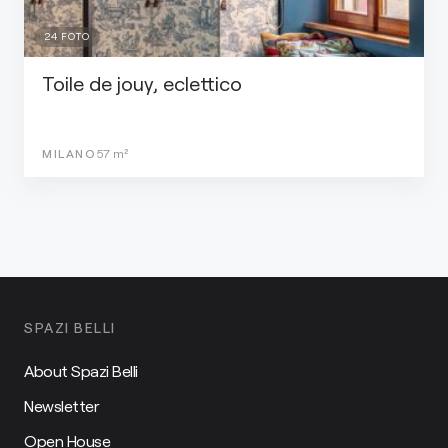
24
FOTO
Toile de jouy, eclettico
MILANO
57
m²
SPAZI BELLI
About Spazi Belli
Newsletter
Open House