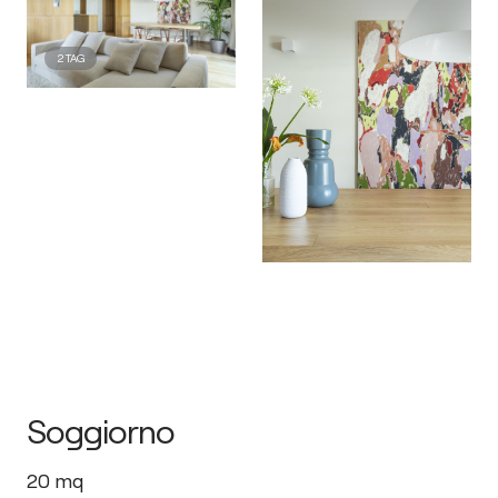
2
TAG
Soggiorno
20
mq