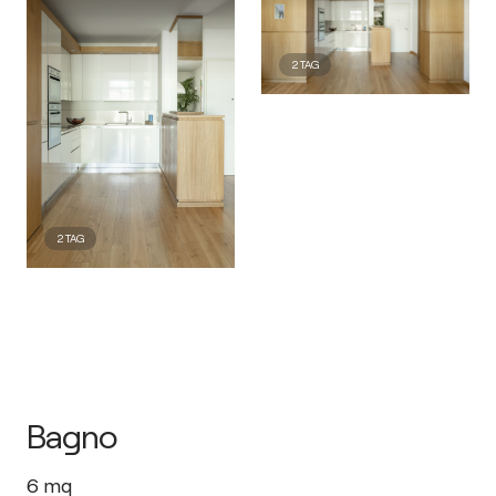
2
TAG
2
TAG
Bagno
6
mq