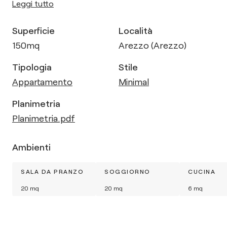
Leggi tutto
Superficie
Località
150
mq
Arezzo (Arezzo)
Tipologia
Stile
Appartamento
Minimal
Planimetria
Planimetria.pdf
Ambienti
SALA DA PRANZO
SOGGIORNO
CUCINA
20
mq
20
mq
6
mq