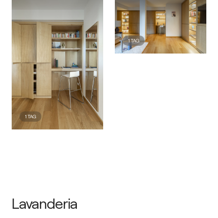
1
TAG
1
TAG
Lavanderia