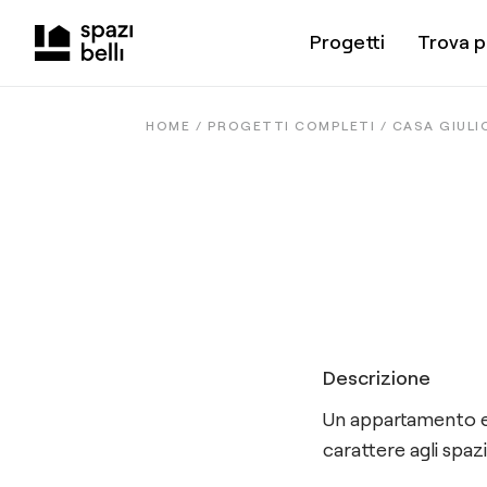
Progetti
Trova p
HOME /
PROGETTI COMPLETI
/
CASA GIULI
Descrizione
Un appartamento el
carattere agli spazi