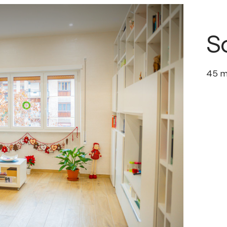
S
45
m