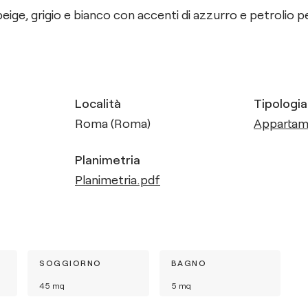
beige, grigio e bianco con accenti di azzurro e petrolio p
Località
Tipologia
Roma (Roma)
Apparta
Planimetria
Planimetria.pdf
SOGGIORNO
BAGNO
45
mq
5
mq