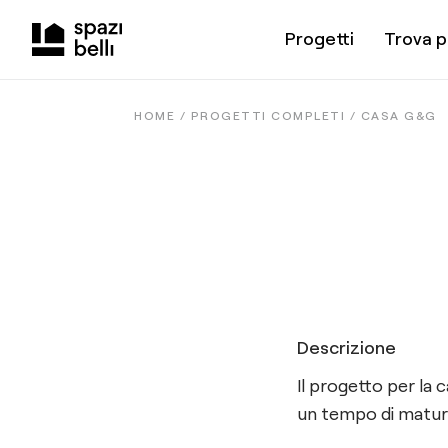
Progetti
Trova p
HOME /
PROGETTI COMPLETI
/
CASA G&G
Descrizione
Il progetto per la 
un tempo di matura