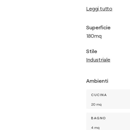
Leggi tutto
Superficie
180
mq
Stile
Industriale
Ambienti
CUCINA
20
mq
BAGNO
4
mq