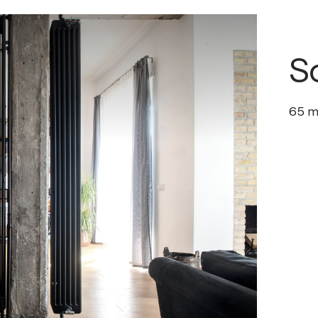
S
65
m