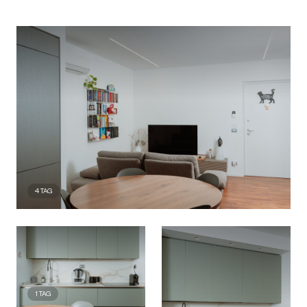
4
TAG
1
TAG