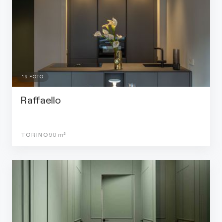
19
FOTO
Raffaello
TORINO
90
m²