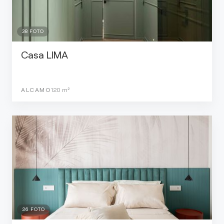
38
FOTO
Casa LIMA
ALCAMO
120
m²
26
FOTO