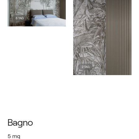
6
TAG
2
TAG
Bagno
5
mq