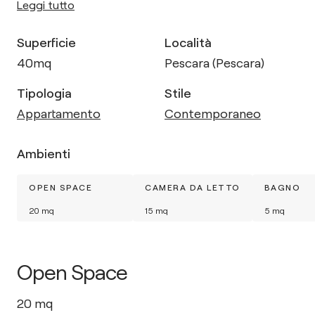
Leggi tutto
Superficie
Località
40
mq
Pescara (Pescara)
Tipologia
Stile
Appartamento
Contemporaneo
Ambienti
OPEN SPACE
CAMERA DA LETTO
BAGNO
20
mq
15
mq
5
mq
Open Space
20
mq