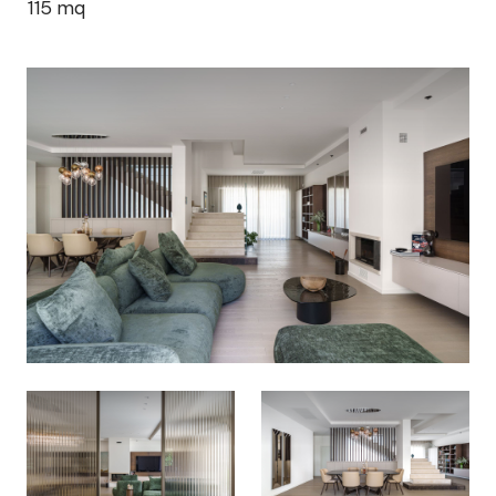
115
mq