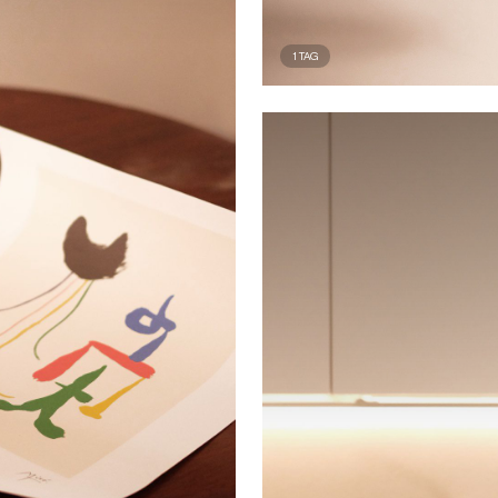
1
TAG