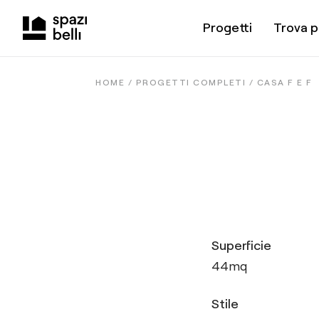
Progetti
Trova p
HOME /
PROGETTI COMPLETI
/
CASA F E F
Superficie
44
mq
Stile