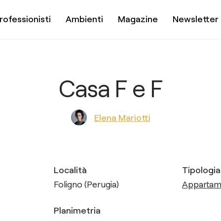
rofessionisti
Ambienti
Magazine
Newsletter
Casa F e F
Elena Mariotti
Località
Tipologia
Foligno (Perugia)
Apparta
Planimetria