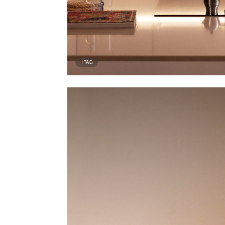
1
TAG