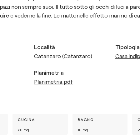
azi non sempre suoi. Il tutto sotto gli occhi di luci a pare
uire e vederne la fine. ​Le mattonelle effetto marmo di ca
Località
Tipologia
Catanzaro (Catanzaro)
Casa indip
Planimetria
Planimetria.pdf
CUCINA
BAGNO
20
mq
10
mq
2