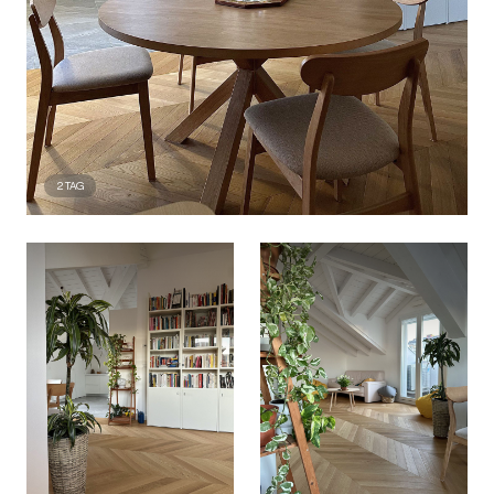
2
TAG