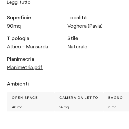
Leggi tutto
Superficie
Località
90
mq
Voghera (Pavia)
Tipologia
Stile
Attico - Mansarda
Naturale
Planimetria
Planimetria.pdf
Ambienti
OPEN SPACE
CAMERA DA LETTO
BAGNO
40
mq
14
mq
6
mq