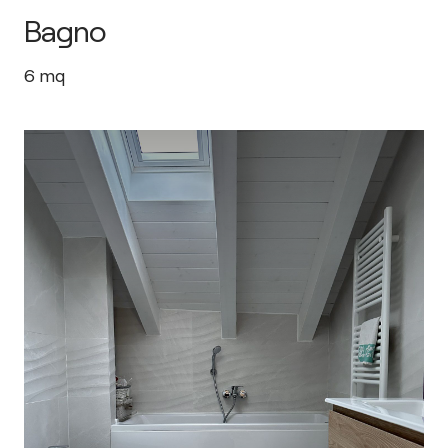
Bagno
6
mq