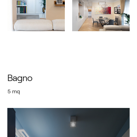
Bagno
5
mq