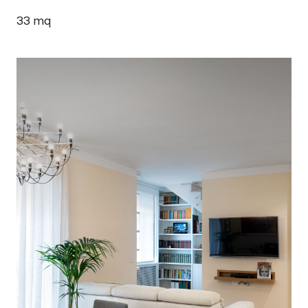
33
mq