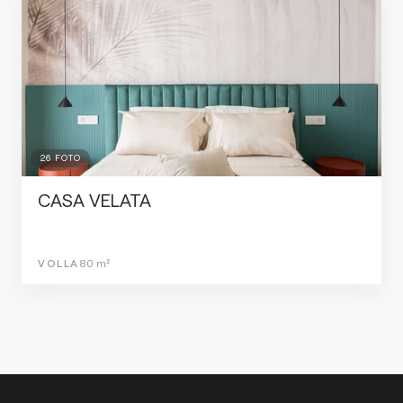
26
FOTO
CASA VELATA
VOLLA
80
m²