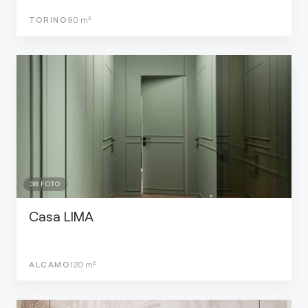
TORINO
90
m²
38
FOTO
Casa LIMA
ALCAMO
120
m²