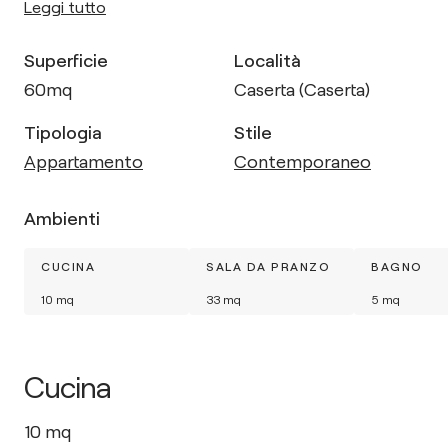
Leggi tutto
Superficie
Località
60
mq
Caserta (Caserta)
Tipologia
Stile
Appartamento
Contemporaneo
Ambienti
CUCINA
SALA DA PRANZO
BAGNO
10
mq
33
mq
5
mq
Cucina
10
mq