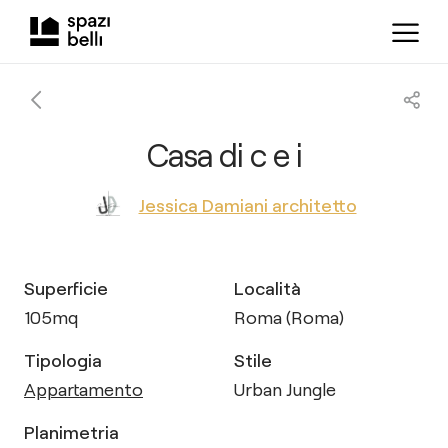
Casa di c e i
Jessica Damiani architetto
Superficie
Località
105
mq
Roma (Roma)
Tipologia
Stile
Appartamento
Urban Jungle
Planimetria