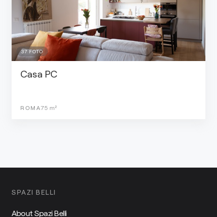
37
FOTO
Casa PC
ROMA
75
m²
SPAZI BELLI
About Spazi Belli