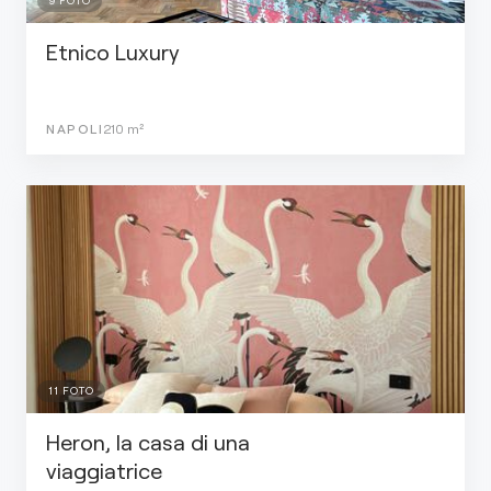
9
FOTO
Etnico Luxury
NAPOLI
210
m²
11
FOTO
Heron, la casa di una
viaggiatrice