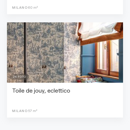
MILANO
60
m²
24
FOTO
Toile de jouy, eclettico
MILANO
57
m²