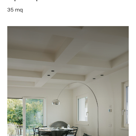
35
mq