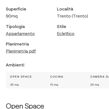
Superficie
Località
90
mq
Trento (Trento)
Tipologia
Stile
Appartamento
Eclettico
Planimetria
Planimetria.pdf
Ambienti
OPEN SPACE
CUCINA
CAMERA D
35
mq
15
mq
25
mq
Open Space