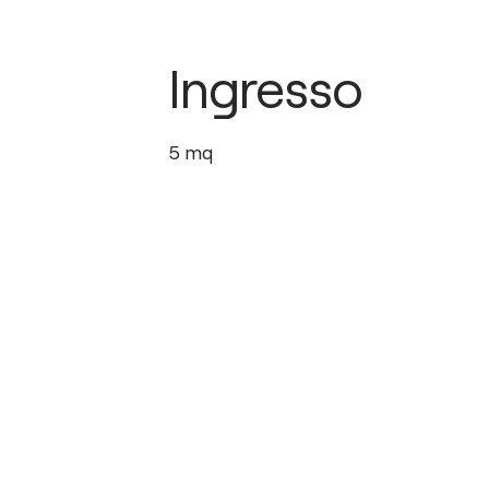
Ingresso
5
mq