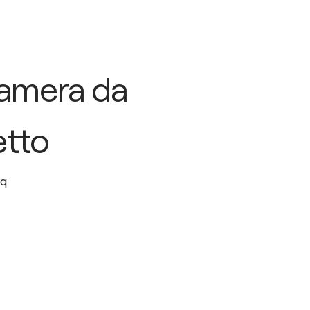
amera da
etto
q