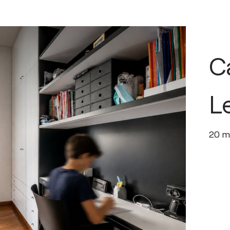
C
L
20
m