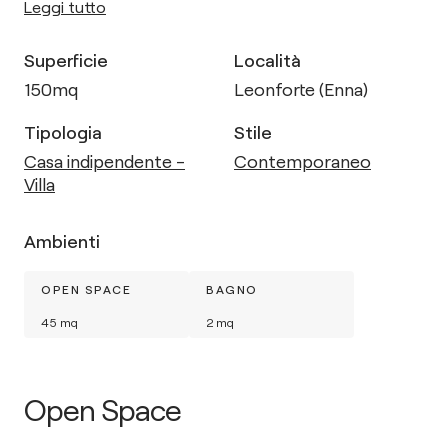
Leggi tutto
Superficie
Località
150
mq
Leonforte (Enna)
Tipologia
Stile
Casa indipendente -
Contemporaneo
Villa
Ambienti
OPEN SPACE
BAGNO
45
mq
2
mq
Open Space