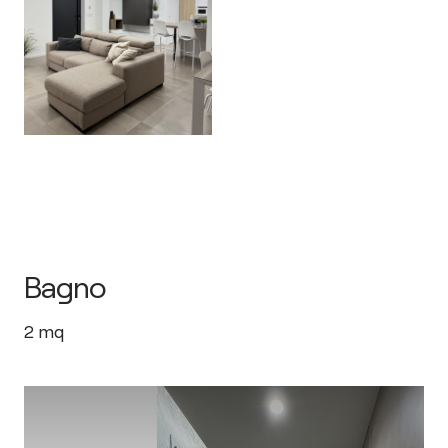
Bagno
2
mq