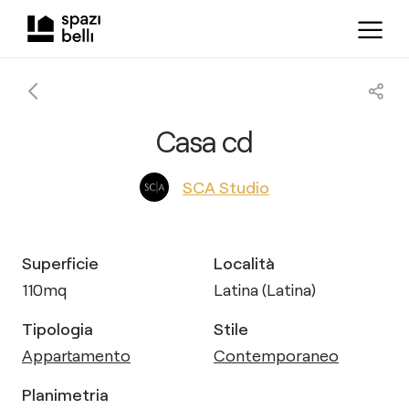
Casa cd
SCA Studio
Superficie
Località
110
mq
Latina (Latina)
Tipologia
Stile
Appartamento
Contemporaneo
Planimetria