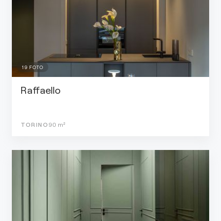
19
FOTO
Raffaello
TORINO
90
m²