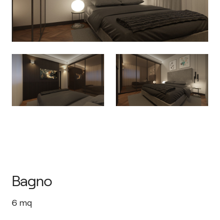
Bagno
6
mq