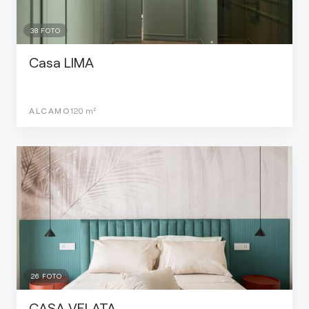
38
FOTO
Casa LIMA
ALCAMO
120
m²
26
FOTO
CASA VELATA