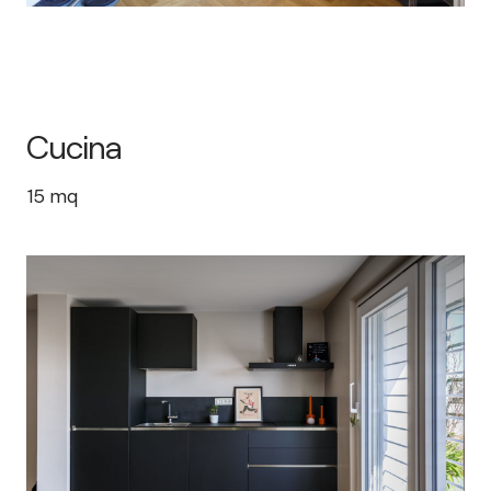
Cucina
15
mq