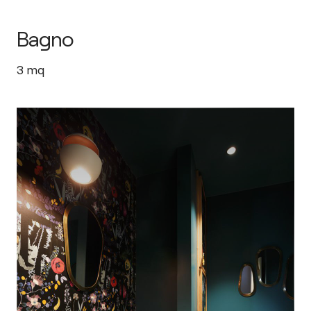
Bagno
3
mq