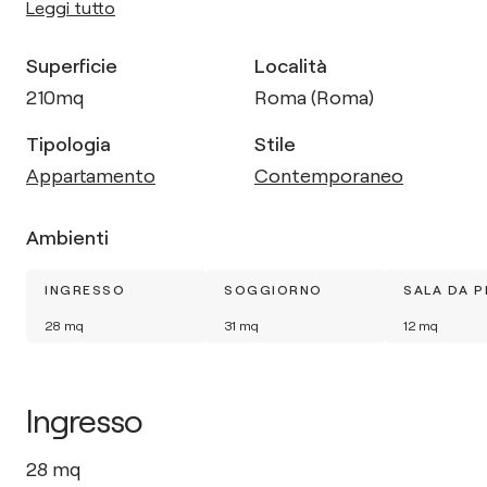
Leggi tutto
Superficie
Località
210
mq
Roma (Roma)
Tipologia
Stile
Appartamento
Contemporaneo
Ambienti
INGRESSO
SOGGIORNO
SALA DA 
28
mq
31
mq
12
mq
Ingresso
28
mq