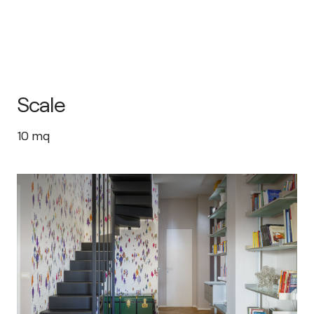
Scale
10
mq