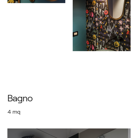
Bagno
4
mq