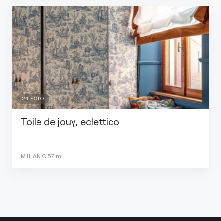
24
FOTO
Toile de jouy, eclettico
MILANO
57
m²