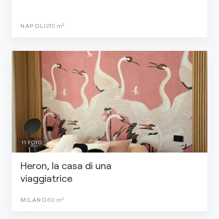
NAPOLI
210
m²
11
FOTO
Heron, la casa di una
viaggiatrice
MILANO
60
m²