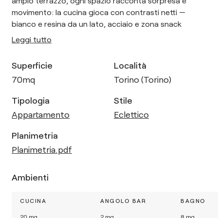
ampio terrazzo, ogni spazio racconta sorpresa e
movimento: la cucina gioca con contrasti netti —
bianco e resina da un lato, acciaio e zona snack
Leggi tutto
Superficie
Località
70
mq
Torino (Torino)
Tipologia
Stile
Appartamento
Eclettico
Planimetria
Planimetria.pdf
Ambienti
CUCINA
ANGOLO BAR
BAGNO
20
mq
2
mq
8
mq