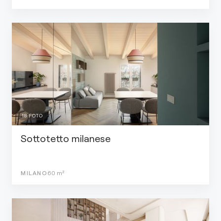
18
FOTO
Sottotetto milanese
MILANO
60
m²