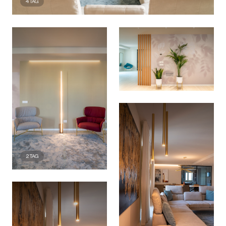
4
TAG
2
TAG