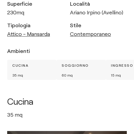
Superficie
Località
230
mq
Ariano Irpino (Avellino)
Tipologia
Stile
Attico - Mansarda
Contemporaneo
Ambienti
CUCINA
SOGGIORNO
INGRESSO
35
mq
60
mq
15
mq
Cucina
35
mq