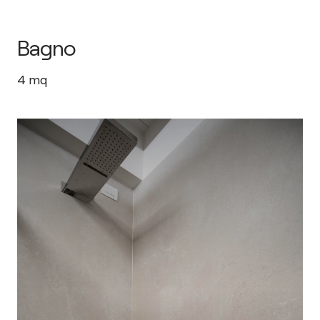
Bagno
4
mq