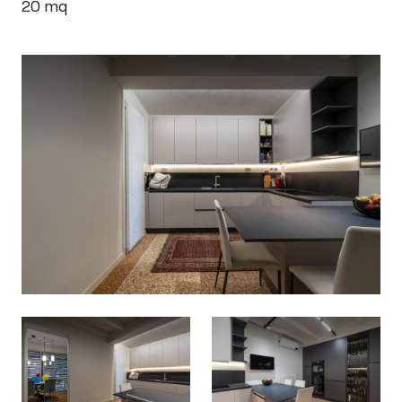
20
mq