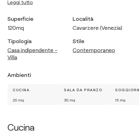
Leggi tutto
Superficie
Località
120
mq
Cavarzere (Venezia)
Tipologia
Stile
Casa indipendente -
Contemporaneo
Villa
Ambienti
CUCINA
SALA DA PRANZO
SOGGIOR
20
mq
30
mq
15
mq
Cucina