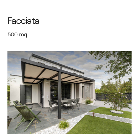
Facciata
500
mq