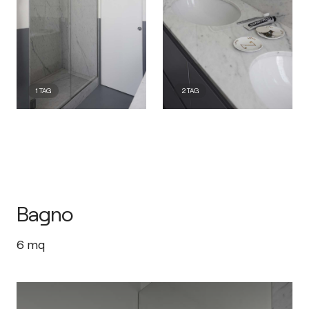
1
TAG
2
TAG
Bagno
6
mq