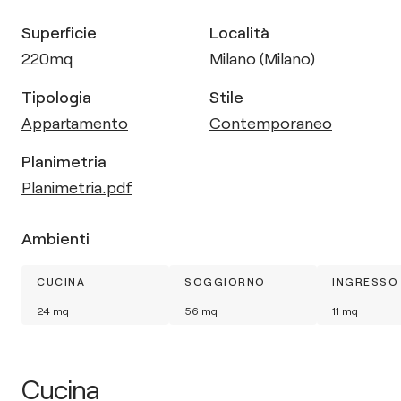
Superficie
Località
220
mq
Milano (Milano)
Tipologia
Stile
Appartamento
Contemporaneo
Planimetria
Planimetria.pdf
Ambienti
CUCINA
SOGGIORNO
INGRESSO
24
mq
56
mq
11
mq
Cucina