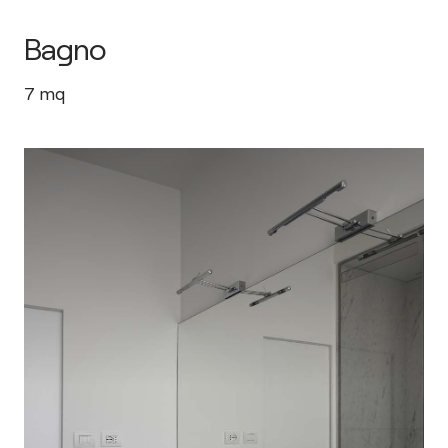
Bagno
7
mq