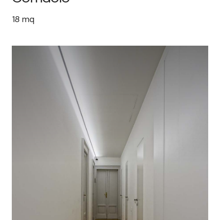
18
mq