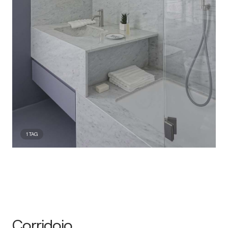
1
TAG
Corridoio