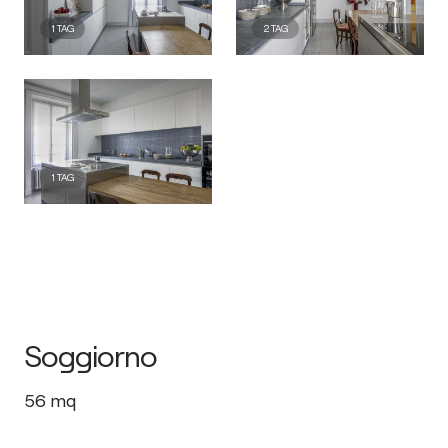
1
TAG
2
TAG
1
TAG
Soggiorno
56
mq