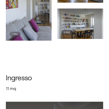
3
TAG
1
TAG
Ingresso
11
mq