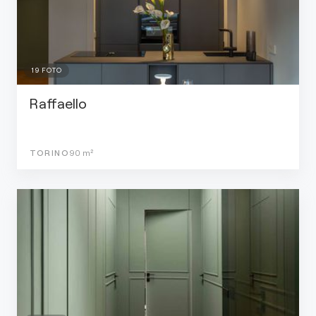
19
FOTO
Raffaello
TORINO
90
m²