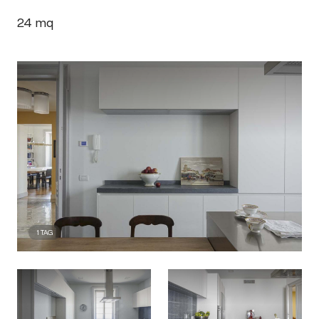
24
mq
1
TAG