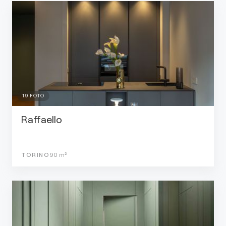
19
FOTO
Raffaello
TORINO
90
m²