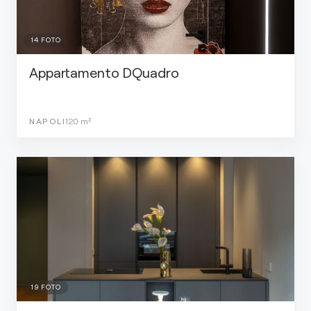
14
FOTO
Appartamento DQuadro
NAPOLI
120
m²
19
FOTO