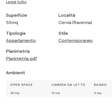
Leggi tutto
Superficie
Località
55
mq
Cervia (Ravenna)
Tipologia
Stile
Appartamento
Contemporaneo
Planimetria
Planimetria.pdf
Ambienti
OPEN SPACE
CAMERA DA LETTO
BAGNO
26
mq
15
mq
5
mq