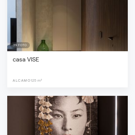
39
FOTO
casa VISE
ALCAMO
125
m²