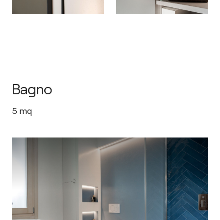
Bagno
5
mq