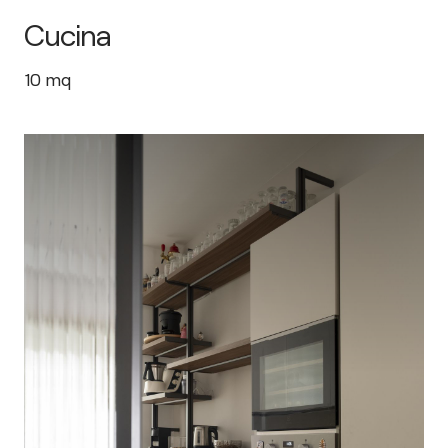
Cucina
10
mq