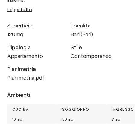
Leggi tutto
Superficie
Località
120
mq
Bari (Bari)
Tipologia
Stile
Appartamento
Contemporaneo
Planimetria
Planimetria.pdf
Ambienti
CUCINA
SOGGIORNO
INGRESSO
10
mq
50
mq
7
mq