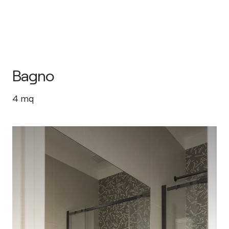
Bagno
4
mq