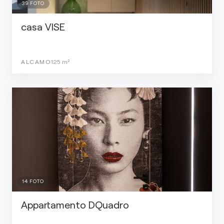
39
FOTO
casa VISE
ALCAMO
125
m²
14
FOTO
Appartamento DQuadro