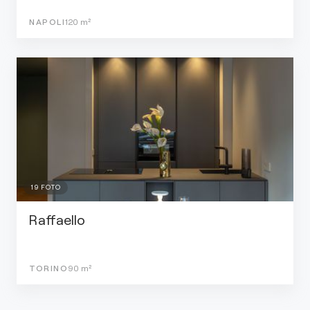
NAPOLI
120
m²
19
FOTO
Raffaello
TORINO
90
m²