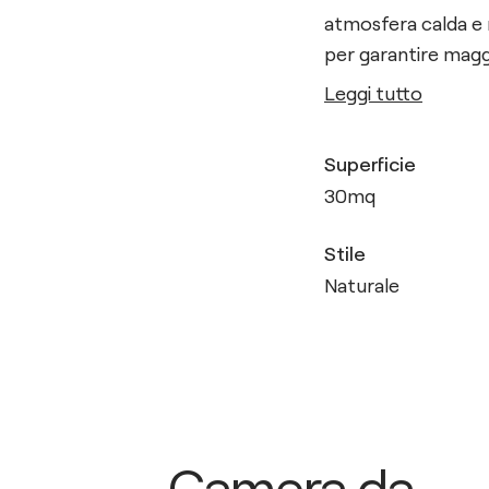
atmosfera calda e r
per garantire maggi
Leggi tutto
Superficie
30
mq
Stile
Naturale
Camera da