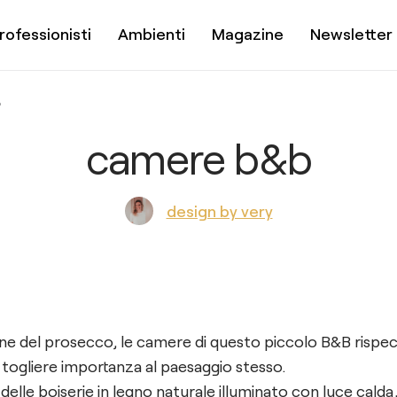
rofessionisti
Ambienti
Magazine
Newsletter
B
camere b&b
design by very
ine del prosecco, le camere di questo piccolo B&B rispe
 togliere importanza al paesaggio stesso.
elle boiserie in legno naturale illuminato con luce cald