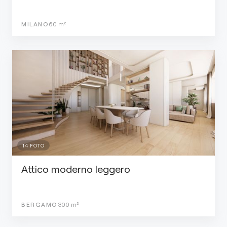
MILANO
60
m²
14
FOTO
Attico moderno leggero
BERGAMO
300
m²