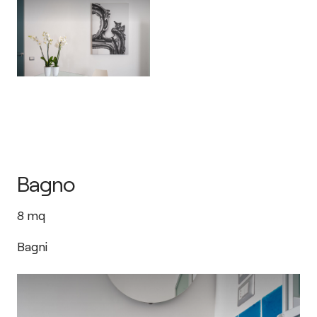
Bagno
8
mq
Bagni