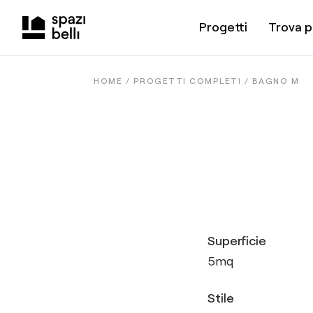
Progetti
Trova p
HOME /
PROGETTI COMPLETI
/
BAGNO M
Superficie
5
mq
Stile