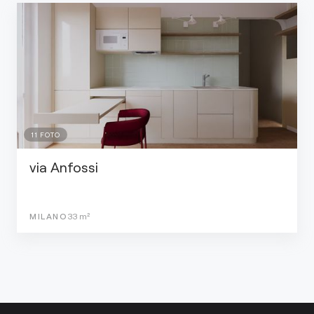
11
FOTO
via Anfossi
MILANO
33
m²