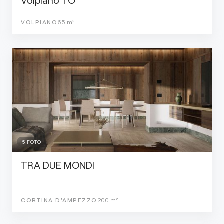
Volpiano TO
VOLPIANO
65
m²
5
FOTO
TRA DUE MONDI
CORTINA D'AMPEZZO
200
m²