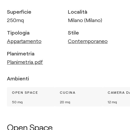
Superficie
Località
250
mq
Milano (Milano)
Tipologia
Stile
Appartamento
Contemporaneo
Planimetria
Planimetria.pdf
Ambienti
OPEN SPACE
CUCINA
CAMERA D
50
mq
20
mq
12
mq
Open Space