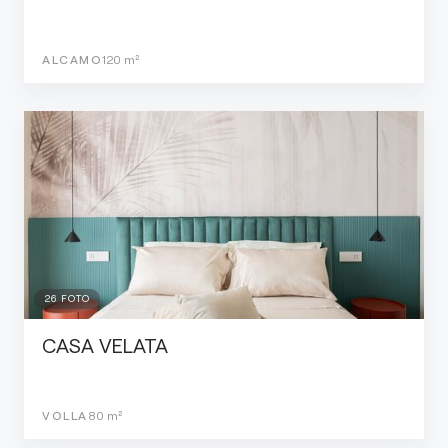
ALCAMO
120
m²
26
FOTO
CASA VELATA
VOLLA
80
m²