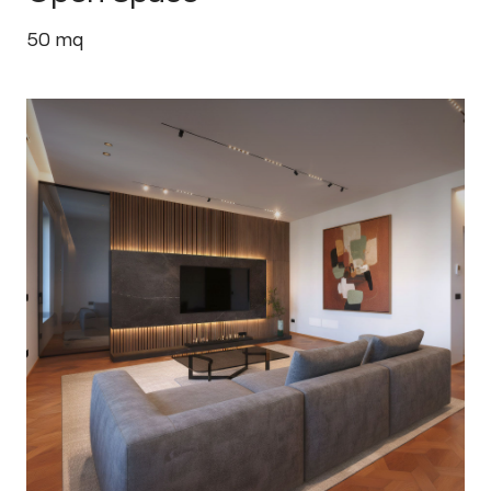
50
mq