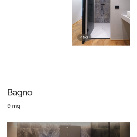
4
TAG
Bagno
9
mq