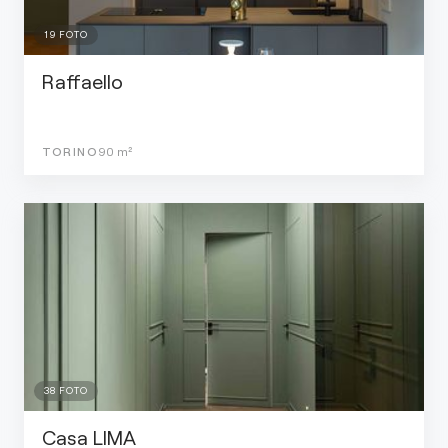
19
FOTO
Raffaello
TORINO
90
m²
38
FOTO
Casa LIMA