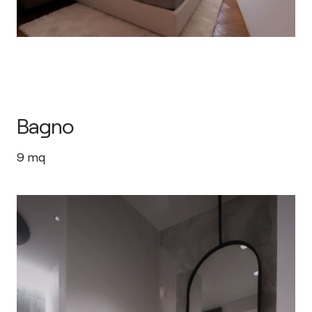
Bagno
9
mq